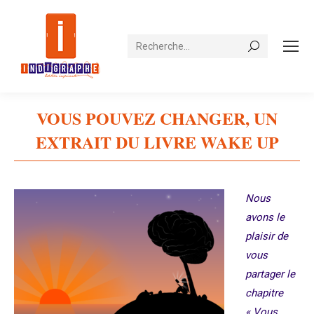
Recherche
VOUS POUVEZ CHANGER, UN
EXTRAIT DU LIVRE WAKE UP
Vous êtes ici :
Nous
avons le
plaisir de
vous
partager le
chapitre
« Vous