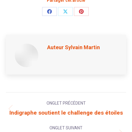
Partager cet article
Share
Share
Share
on
on
on
Facebook
X
Pinterest
Auteur
Sylvain Martin
Navigation
ONGLET PRÉCÉDENT
de
Indigraphe soutient le challenge des étoiles
Onglet
précédent
commentaire
ONGLET SUIVANT