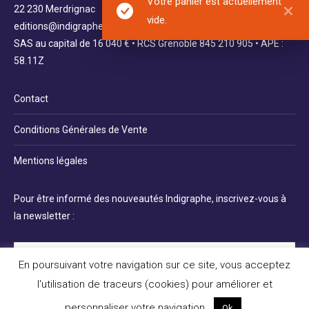
Votre panier est actuellement
22 230 Merdrignac
vide.
editions@indigraphe.fr
SAS au capital de 16 040 € • RCS Grenoble 845 210 905 • APE :
58.11Z
Contact
Conditions Générales de Vente
Mentions légales
Pour être informé des nouveautés Indigraphe, inscrivez-vous à
la newsletter :
En poursuivant votre navigation sur ce site, vous acceptez
l'utilisation de traceurs (cookies) pour améliorer et
personnaliser votre navigation.
Ok