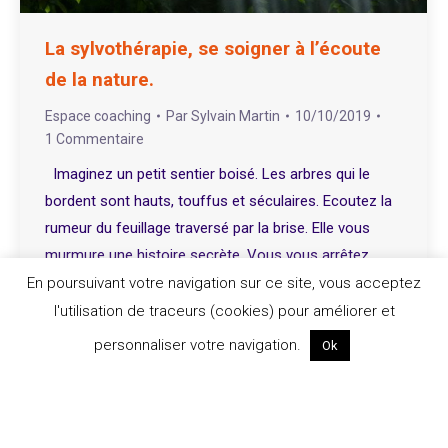
La sylvothérapie, se soigner à l’écoute
de la nature.
Espace coaching
Par
Sylvain Martin
10/10/2019
1 Commentaire
Imaginez un petit sentier boisé. Les arbres qui le
bordent sont hauts, touffus et séculaires. Ecoutez la
rumeur du feuillage traversé par la brise. Elle vous
murmure une histoire secrète. Vous vous arrêtez,
levez la tête et fermez les yeux. Un battement d’ailes,
En poursuivant votre navigation sur ce site, vous acceptez
le chant fiévreux des cigales mêlé à celui, éloquent,
l'utilisation de traceurs (cookies) pour améliorer et
des moineaux.…
personnaliser votre navigation.
Ok