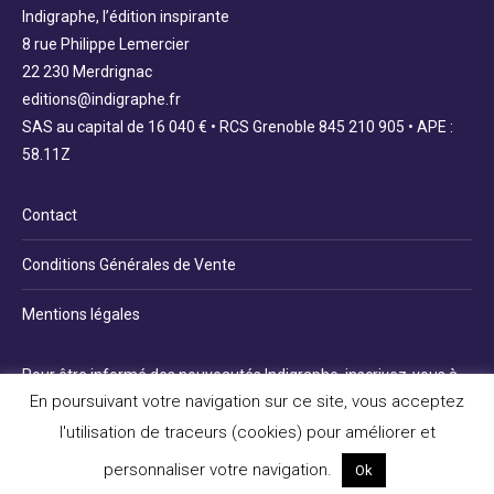
Indigraphe, l’édition inspirante
8 rue Philippe Lemercier
22 230 Merdrignac
editions@indigraphe.fr
SAS au capital de 16 040 € • RCS Grenoble 845 210 905 • APE :
58.11Z
Contact
Conditions Générales de Vente
Mentions légales
Pour être informé des nouveautés Indigraphe, inscrivez-vous à
En poursuivant votre navigation sur ce site, vous acceptez
la newsletter :
l'utilisation de traceurs (cookies) pour améliorer et
personnaliser votre navigation.
Ok